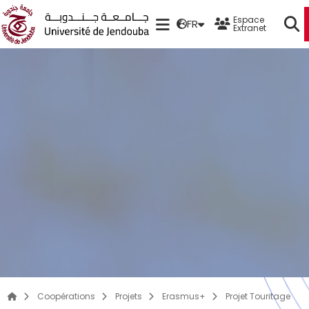
Espace
FR
Extranet
Coopérations
Projets
Erasmus+
Projet Touritage