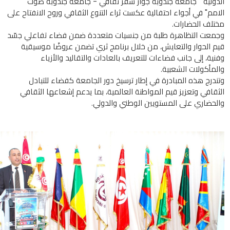
الدولية " جامعة جندوبة جواز سفر ثقافي - جامعة جندوبة صوت
الامم" في أجواء احتفالية عكست ثراء التنوع الثقافي وروح الانفتاح على
مختلف الحضارات.
وجمعت التظاهرة طلبة من جنسيات متعددة ضمن فضاء تفاعلي جسّد
قيم الحوار والتعايش، من خلال برنامج ثري تضمن عروضًا موسيقية
وفنية، إلى جانب فضاءات للتعريف بالعادات والتقاليد والأزياء
والمأكولات الشعبية.
وتندرج هذه المبادرة في إطار ترسيخ دور الجامعة كفضاء للتبادل
الثقافي وتعزيز قيم المواطنة العالمية، بما يدعم إشعاعها الثقافي
والحضاري على المستويين الوطني والدولي.