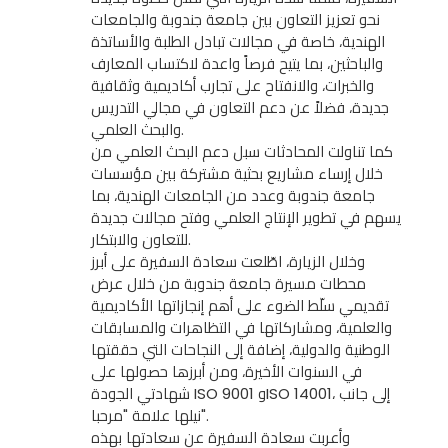
نحو تعزيز التعاون بين جامعة جندوبة والجامعات
الهندية، خاصة في مجالات تبادل الطلبة والأساتذة
والباحثين، بما يتيح فرصاً واعدة لاكتساب المعارف
والخبرات، والانفتاح على تجارب أكاديمية وثقافية
جديدة، فضلاً عن دعم التعاون في مجالي التدريس
والبحث العلمي.
كما تناولت المحادثات سبل دعم البحث العلمي من
خلال إرساء مشاريع بحثية مشتركة بين مؤسسات
جامعة جندوبة وعدد من الجامعات الهندية، بما
يسهم في تطوير الإنتاج العلمي وفتح مجالات جديدة
للتعاون والابتكار.
وخلال الزيارة، اطّلعت سعادة السفيرة على أبرز
محطات مسيرة جامعة جندوبة من خلال عرض
تقديمي سلّط الضوء على أهم إنجازاتها الأكاديمية
والعلمية، ومشاركاتها في التظاهرات والمسابقات
الوطنية والدولية، إضافة إلى النجاحات التي حققتها
في السنوات الأخيرة، ومن أبرزها حصولها على
شهادتي الجودة ISO 9001 وISO 14001، إلى جانب
نيلها علامة "مرحبا".
وأعربت سعادة السفيرة عن سعادتها بهذه