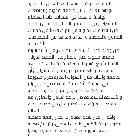
المبادرة، مؤكدة استعدادها للعمل على مزيد
توطيد العلاقات بين جامعة جندوبة والجامعات
الهندية، لا سيما في المجالات ذات الاهتمام
المشترك، وفي مقدمتها المجال الفلاحي باعتباره
من القطاعات الحيوية في الهند، فضلاً عن مجالات
القانون والاقتصاد و الادارة وغيرها من الاختصاصات
الأكاديمية.
من جهته، جدّد الأستاذ هشام السبيعي تأكيد التزام
جامعة جندوبة بخيار الانفتاح على المحيط الدولي،
انسجاماً مع رؤيتها الاستراتيجية وشعارها " جامعة
جندوبة : نحو العالمية بجذور محلية"، مشيراً إلى أن
الجامعة واصلت خلال السنوات الأخيرة تعزيز حضورها
على الساحة الأكاديمية الدولية من خلال إبرام
شراكات فاعلة وتوفير فرص متزايدة للطلبة
والأساتذة للاستفادة من برامج التبادل والتعاون مع
جامعات ومؤسسات تعليم عال من مختلف أنحاء
العالم.
وأكد أن مثل هذه المبادرات تمثل رافعة حقيقية
لتطوير جودة التكوين والبحث العلمي، وترسيخ مكانة
جامعة جندوبة ضمن الجامعات المتميزة وطنياً