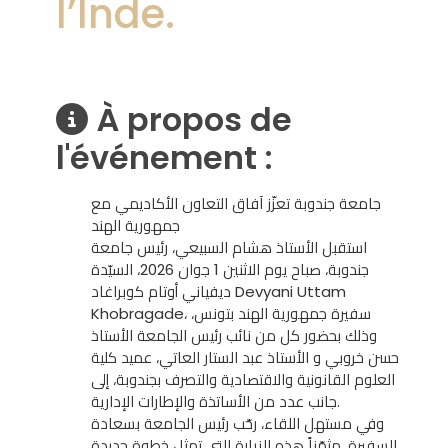
l’Inde.
À propos de
l'événement :
جامعة جندوبة تعزّز آفاق التعاون الأكاديمي مع
جمهورية الهند
استقبل الأستاذ هشام السبيعي، رئيس جامعة
جندوبة، صباح يوم الاثنين 1 جوان 2026، السيّدة
ديفياني أوتام كوبراغاد Devyani Uttam
Khobragade، سفيرة جمهورية الهند بتونس،
وذلك بحضور كل من نائب رئيس الجامعة الأستاذ
حسن خروبي و الأستاذ عبد الستار العاتي، عميد كلية
العلوم القانونية والاقتصادية والتصرف بجندوبة، إلى
جانب عدد من الأساتذة والإطارات الإدارية.
وفي مستهل اللقاء، رحّب رئيس الجامعة بسعادة
السفيرة، مثمّناً هذه الزيارة التي تمثل خطوة جديدة