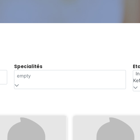
Specialités
Et
I
empty
Ke