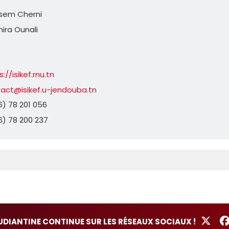
ssem Cherni
ira Ounali
://isikef.rnu.tn
act@isikef.u-jendouba.tn
6) 78 201 056
6) 78 200 237
TUDIANTINE CONTINUE SUR LES RÉSEAUX SOCIAUX !