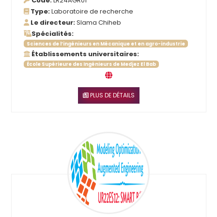
Code:
LR24AGR01
Type:
Laboratoire de recherche
Le directeur:
Slama Chiheb
Spécialités:
Sciences de l’ingénieurs en Mécanique et en agro-industrie
Établissements universitaires:
École Supérieure des Ingénieurs de Medjez El Bab
PLUS DE DÉTAILS