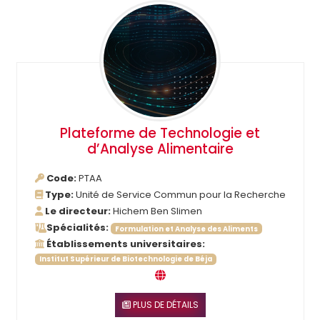
Plateforme de Technologie et
d’Analyse Alimentaire
Code:
PTAA
Type:
Unité de Service Commun pour la Recherche
Le directeur:
Hichem Ben Slimen
Spécialités:
Formulation et Analyse des Aliments
Établissements universitaires:
Institut Supérieur de Biotechnologie de Béja
PLUS DE DÉTAILS