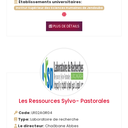
Établissements universitaires:
Institut Supérieur des Sciences Humaines de Jendouba
PLUS DE DÉTAILS
Les Ressources Sylvo- Pastorales
Code:
LR02AGR04
Type:
Laboratoire de recherche
Le directeur:
Chaâbane Abbes