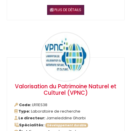
PLUS DE DÉTAILS
Valorisation du Patrimoine Naturel et
Culturel (VPNC)
Code:
LR11ES38
Type:
Laboratoire de recherche
Le directeur:
Jameleddine Gharbi
Spécialités:
Développement durable