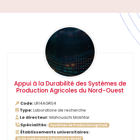
Appui à la Durabilité des Systèmes de
Production Agricoles du Nord-Ouest
Code:
LR14AGR04
Type:
Laboratoire de recherche
Le directeur:
Mahouachi Mokhtar
Spécialités:
Systèmes de Production Agricole
Établissements universitaires:
École Supérieure d'Agriculture du Kef