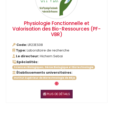
Physiologie Fonctionnelle et
Valorisation des Bio-Ressources (PF-
VBR)
Code:
LR23ES08
Type:
Laboratoire de recherche
Le directeur:
Hichem Sebai
Spécialités:
Sciences Biologiques, Génie Biologique et Biotechnologie
Établissements universitaires:
Institut Supérieur de Biotechnologie de Béja
PLUS DE DÉTAILS