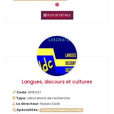
PLUS DE DÉTAILS
Langues, discours et cultures
Code:
LR11ES37
Type:
Laboratoire de recherche
Le directeur:
Narjes Saidi
Spécialités:
Sciences Humaine et Sociale